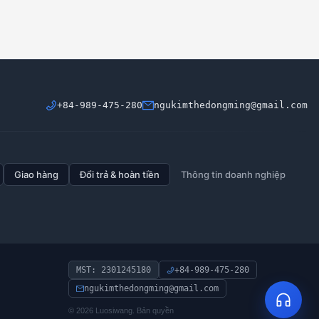
DIN557 Đai ốc vuông
Đai ốc chữ T
+84-989-475-280
ngukimthedongming@gmail.com
IFI Đai ốc mũ/đai ốc chụp tiêu
GB810 Đai ốc tròn mỏng
chuẩn Mỹ
Giao hàng
Đổi trả & hoàn tiền
Thông tin doanh nghiệp
Đai ốc răng cưa tiêu chuẩn Mỹ
DIN980M Đai ốc khoá kim loại
MST: 2301245180
+84-989-475-280
ngukimthedongming@gmail.com
© 2026 Luosiwang. Bản quyền