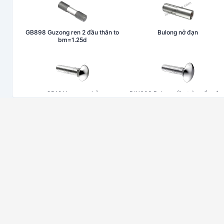
GB898 Guzong ren 2 đầu thân to
Bulong nở đạn
bm=1.25d
GB12 Xe ngựa nhỏ
DIN603 Bulong đầu tròn cổ vuôn
Giá đỡ chữ T
Bulong móc
GB6172 Đai ốc lục giác (mỏng)
DIN1587 Đai ốc mũ