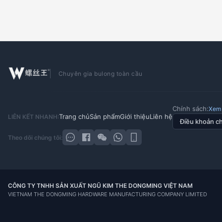
Đai ốc nối ren tròn
DIN929 Đai ốc hàn
Chuyên gia bulong toàn cầu
Chính sách:
Xem 
DIN982 Đai ốc chống trôi/Đai ốc
Đai ốc trượt chữ T
Trang chủ
Sản phẩm
Giới thiệu
Liên hệ
LIÊN KẾT NHANH:
nhựa (dày)
Điều khoản c
Theo dõi chúng tôi:
DIN6926 Đai ốc khoá liền long đen
DIN7967 Đai ốc hãm
CÔNG TY TNHH SẢN XUẤT NGŨ KIM THE DONGMING VIỆT NAM
VIETNAM THE DONGMING HARDWARE MANUFACTURING COMPANY LIMITED