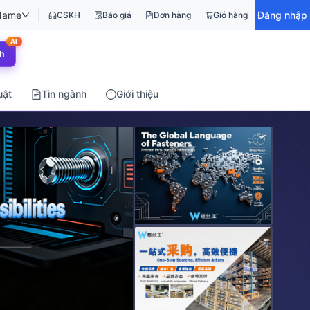
Name
Đăng nhập
CSKH
Báo giá
Đơn hàng
Giỏ hàng
AI
h
uật
Tin ngành
Giới thiệu