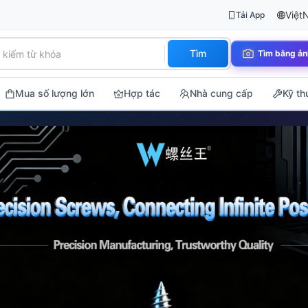
Việt
Tải App
Tìm
Tìm bằng ản
Mua số lượng lớn
Hợp tác
Nhà cung cấp
Kỹ th