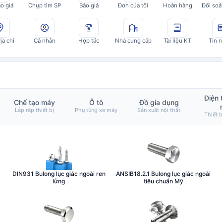
áo giá
Chụp tìm SP
Báo giá
Đơn của tôi
Hoàn hàng
ịa chỉ
Cá nhân
Hợp tác
Nhà cung cấp
Tài liệu KT
Tin 
Điện 
Chế tạo máy
Ô tô
Đồ gia dụng
Lắp ráp thiết bị
Phụ tùng xe máy
Sản xuất nội thất
Thiết b
DIN931 Bulong lục giác ngoài ren
ANSIB18.2.1 Bulong lục giác ngoài
lửng
tiêu chuẩn Mỹ