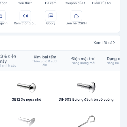
Đối soát công nợ
Yêu thích
Đã xem
Coupon của tôi
Điểm của tôi
ngành
Xem thông báo
Góp ý
Liên hệ CSKH
Xem tất cả
tử & điện
Kim loại tấm
Điện mặt trời
Dụng cụ n
máy
Thông gió & sưởi
Năng lượng mới
Nâng hạ & cẩu
ấm
ị chính xác
GB12 Xe ngựa nhỏ
DIN603 Bulong đầu tròn cổ vuông