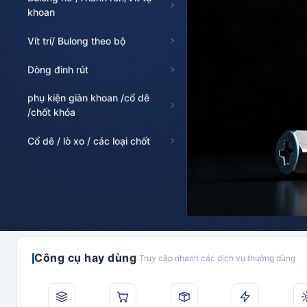
khoan
Vít trí/ Bulong theo bộ
Dòng đinh rút
phụ kiện giàn khoan /cổ dê
/chốt khóa
Cổ dê / lò xo / các loại chốt
Công cụ hay dùng
Truy cập nhanh các dịch vụ thường dùng