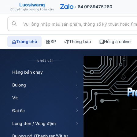
Luosiwang
+ 84 0989475280
Chuyên gia bulong toàn cầu
Trang chủ
SP
Thông báo
Hỏi giá online
chốt cài
Hàng bán chạy
Bulong
Vít
Đai ốc
Ø 12.50 H7
Long đen / Vòng đệm
Bulong nở /Thanh ren/Vít tự