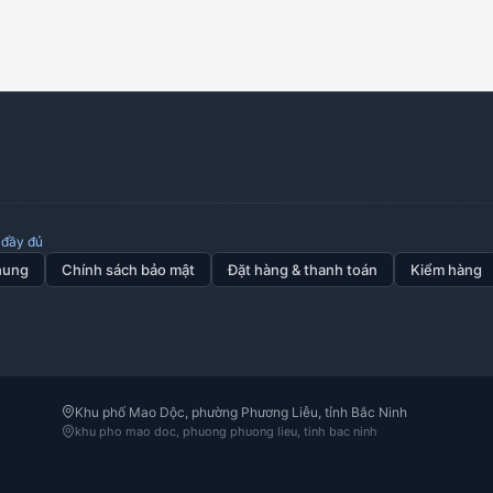
DIN439 Đai ốc lục giác (mỏng)
ANSIB18.2.2 Đai ốc lục giác kiểu
Mỹ hạng nặng
đầy đủ
DIN928A Đai ốc hàn vuông
ANSIB18.2.2 Đai ốc lục giác
(mỏng) tiêu chuẩn Mỹ
hung
Chính sách bảo mật
Đặt hàng & thanh toán
Kiểm hàng
Đai ốc hình côn
DIN6923 Đai ốc liền long đen trơn
Khu phố Mao Dộc, phường Phương Liễu, tỉnh Bắc Ninh
khu pho mao doc, phuong phuong lieu, tinh bac ninh