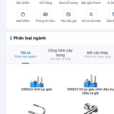
Sản phẩm
Giỏ hàng
Mua số lượng
Báo giá nhanh
AI b
Mall điểm
Thông tin thành viên
Yêu cầu giá
Hồ sơ cá nhân
Sửa đ
Phân loại ngành
Công trình xây
Tất cả
Kết cấu thép
dựng
Phân loại ngành
Máy móc hạng nặng
Liên kết hạ tầng
DIN933 Hình lục giác
DIN912 Vít lục giác chìm đầu trụ
(đầu có gờ)