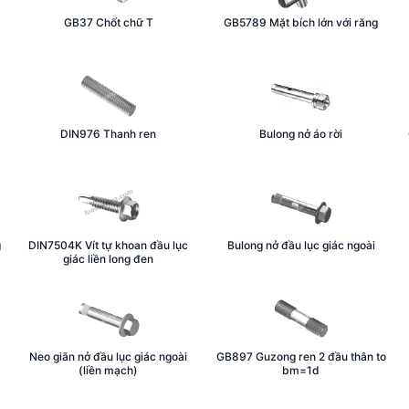
GB37 Chốt chữ T
GB5789 Mặt bích lớn với răng
DIN976 Thanh ren
Bulong nở áo rời
g
DIN7504K Vít tự khoan đầu lục
Bulong nở đầu lục giác ngoài
giác liền long đen
Neo giãn nở đầu lục giác ngoài
GB897 Guzong ren 2 đầu thân to
(liền mạch)
bm=1d