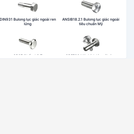
DIN931 Bulong lục giác ngoài ren
ANSIB18.2.1 Bulong lục giác ngoài
lửng
tiêu chuẩn Mỹ
GB37 Chốt chữ T
GB5789 Mặt bích lớn với răng
DIN985 Đai ốc khoá liền long đen
GB6175 Đai ốc lục giác (dày)
DIN6923 Đai ốc liền long đen
DIN315 Đai ốc cánh bướm