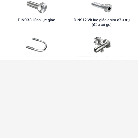
DIN933 Hình lục giác
DIN912 Vít lục giác chìm đầu trụ
(đầu có gờ)
g
Chốt chữ U
GB5787 Bulong liền long đen
Bulong chữ T
DIN934 Đai ốc lục giác
GB812 Đai ốc tròn
GB6170 Đai ốc lục giác (dày)