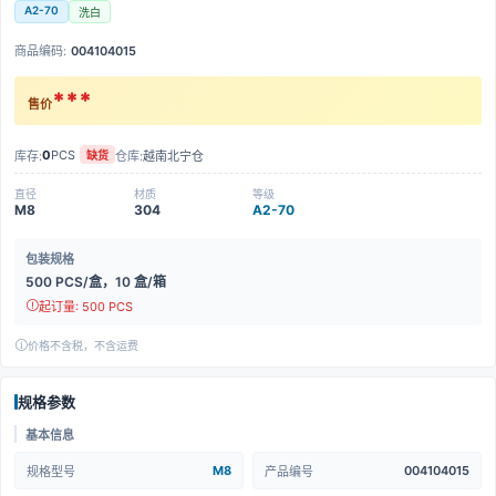
A2-70
洗白
商品编码:
004104015
***
售价
0
PCS
库存:
仓库:
越南北宁仓
缺货
直径
材质
等级
M8
304
A2-70
包装规格
500 PCS/盒，10 盒/箱
起订量: 500 PCS
价格不含税，不含运费
规格参数
基本信息
M8
004104015
规格型号
产品编号