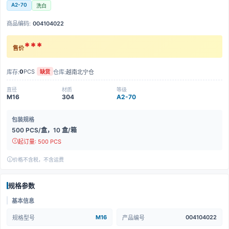
A2-70
洗白
商品编码:
004104022
***
售价
0
PCS
库存:
仓库:
越南北宁仓
缺货
直径
材质
等级
M16
304
A2-70
包装规格
500 PCS/盒，10 盒/箱
起订量: 500 PCS
价格不含税，不含运费
规格参数
基本信息
M16
004104022
规格型号
产品编号