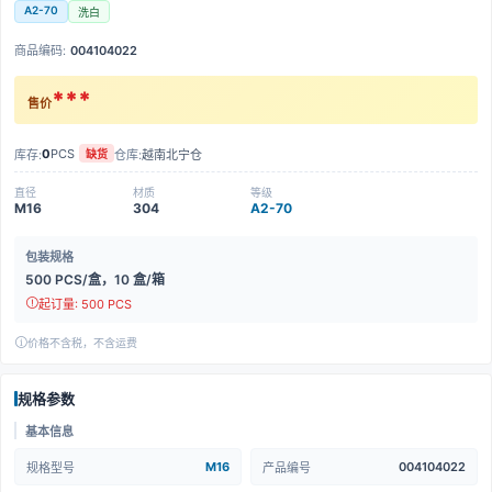
A2-70
洗白
商品编码:
004104022
***
售价
0
PCS
库存:
仓库:
越南北宁仓
缺货
直径
材质
等级
M16
304
A2-70
包装规格
500 PCS/盒，10 盒/箱
起订量: 500 PCS
价格不含税，不含运费
规格参数
基本信息
M16
004104022
规格型号
产品编号