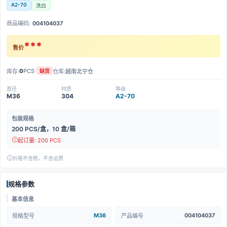
A2-70
洗白
商品编码:
004104037
***
售价
0
PCS
库存:
仓库:
越南北宁仓
缺货
直径
材质
等级
M36
304
A2-70
包装规格
200 PCS/盒，10 盒/箱
起订量: 200 PCS
价格不含税，不含运费
规格参数
基本信息
M36
004104037
规格型号
产品编号