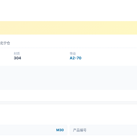
北宁仓
材质
等级
304
A2-70
M30
产品编号