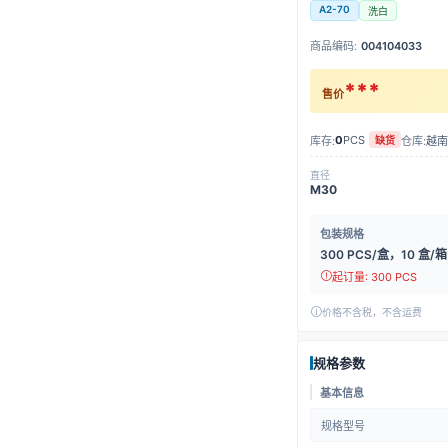
A2-70
洗白
商品编码:
004104033
***
售价
0
PCS
库存:
仓库:
越南
缺货
直径
M30
包装规格
300 PCS/盒，10 盒/箱
起订量: 300 PCS
价格不含税，不含运费
规格参数
基本信息
规格型号