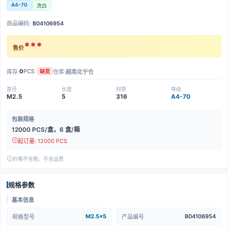
A4-70
洗白
商品编码:
B04106954
***
售价
0
PCS
库存:
仓库:
越南北宁仓
缺货
直径
长度
材质
等级
M2.5
5
316
A4-70
包装规格
12000 PCS/盒，6 盒/箱
起订量: 12000 PCS
价格不含税，不含运费
规格参数
基本信息
M2.5x5
B04106954
规格型号
产品编号