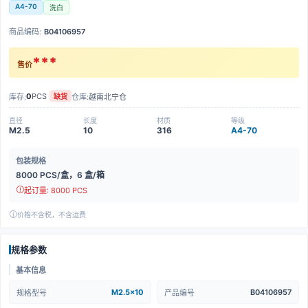
A4-70
洗白
商品编码:
B04106957
***
售价
0
PCS
库存:
仓库:
越南北宁仓
缺货
直径
长度
材质
等级
M2.5
10
316
A4-70
包装规格
8000 PCS/盒，6 盒/箱
起订量: 8000 PCS
价格不含税，不含运费
规格参数
基本信息
M2.5x10
B04106957
规格型号
产品编号