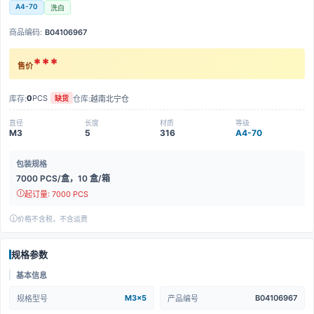
A4-70
洗白
商品编码:
B04106967
***
售价
0
PCS
库存:
仓库:
越南北宁仓
缺货
直径
长度
材质
等级
M3
5
316
A4-70
包装规格
7000 PCS/盒，10 盒/箱
起订量: 7000 PCS
价格不含税，不含运费
规格参数
基本信息
M3x5
B04106967
规格型号
产品编号