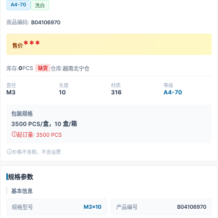
A4-70
洗白
商品编码:
B04106970
***
售价
0
PCS
库存:
仓库:
越南北宁仓
缺货
直径
长度
材质
等级
M3
10
316
A4-70
包装规格
3500 PCS/盒，10 盒/箱
起订量: 3500 PCS
价格不含税，不含运费
规格参数
基本信息
M3x10
B04106970
规格型号
产品编号