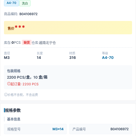
A4-70
洗白
商品编码:
B04106972
***
售价
0
PCS
库存:
仓库:
越南北宁仓
缺货
直径
长度
材质
等级
M3
14
316
A4-70
包装规格
2200 PCS/盒，10 盒/箱
起订量: 2200 PCS
价格不含税，不含运费
规格参数
基本信息
M3x14
B04106972
规格型号
产品编号