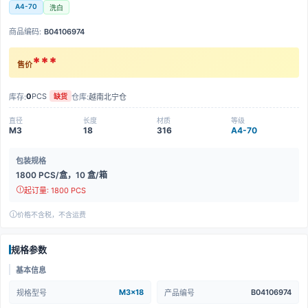
A4-70
洗白
商品编码:
B04106974
***
售价
0
PCS
库存:
仓库:
越南北宁仓
缺货
直径
长度
材质
等级
M3
18
316
A4-70
包装规格
1800 PCS/盒，10 盒/箱
起订量: 1800 PCS
价格不含税，不含运费
规格参数
基本信息
M3x18
B04106974
规格型号
产品编号