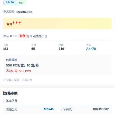
A4-70
洗白
商品编码:
B04106982
***
售价
0
PCS
库存:
仓库:
越南北宁仓
缺货
直径
长度
材质
等级
M3
45
316
A4-70
包装规格
550 PCS/盒，10 盒/箱
起订量: 550 PCS
价格不含税，不含运费
规格参数
基本信息
M3x45
B04106982
规格型号
产品编号