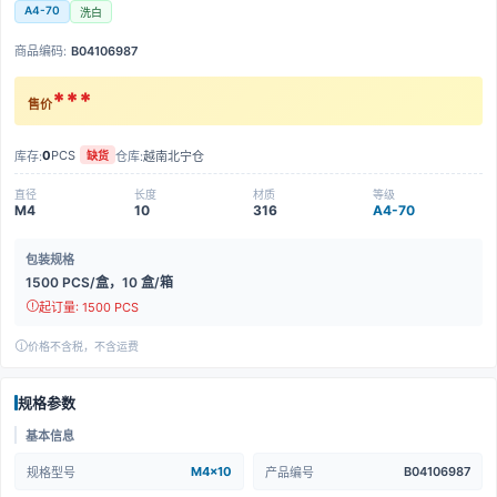
A4-70
洗白
商品编码:
B04106987
***
售价
0
PCS
库存:
仓库:
越南北宁仓
缺货
直径
长度
材质
等级
M4
10
316
A4-70
包装规格
1500 PCS/盒，10 盒/箱
起订量: 1500 PCS
价格不含税，不含运费
规格参数
基本信息
M4x10
B04106987
规格型号
产品编号