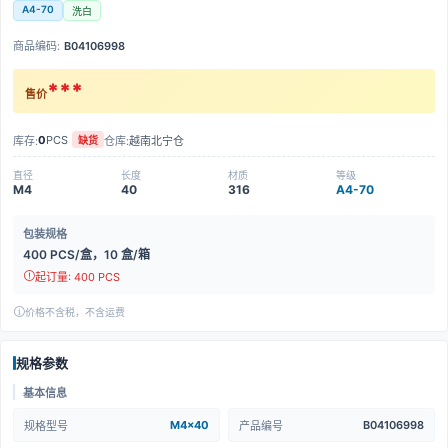
A4-70
洗白
商品编码:
B04106998
***
售价
0
PCS
库存:
仓库:
越南北宁仓
缺货
直径
长度
材质
等级
M4
40
316
A4-70
包装规格
400 PCS/盒，10 盒/箱
起订量: 400 PCS
价格不含税，不含运费
规格参数
基本信息
M4x40
B04106998
规格型号
产品编号