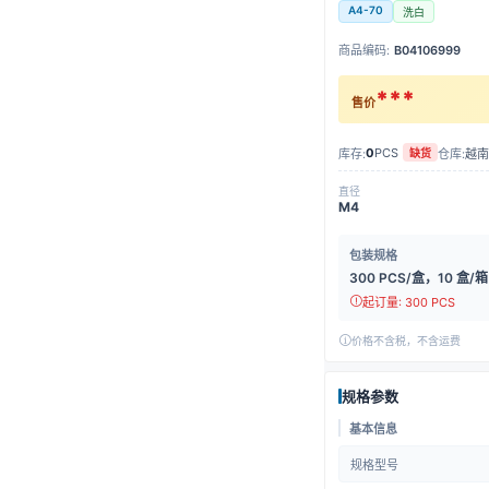
A4-70
洗白
商品编码:
B04106999
***
售价
0
PCS
库存:
仓库:
越南
缺货
直径
M4
包装规格
300 PCS/盒，10 盒/箱
起订量: 300 PCS
价格不含税，不含运费
规格参数
基本信息
规格型号