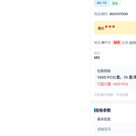
A4-70
洗白
商品编码:
B04107009
***
售价
0
PCS
库存:
仓库:
越南
缺货
直径
M5
包装规格
1400 PCS/盒，10 盒/
起订量: 1400 PCS
价格不含税，不含运费
规格参数
基本信息
规格型号