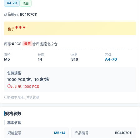
A4-70
洗白
商品编码:
B04107011
***
售价
0
PCS
库存:
仓库:
越南北宁仓
缺货
直径
长度
材质
等级
M5
14
316
A4-70
包装规格
1000 PCS/盒，10 盒/箱
起订量: 1000 PCS
价格不含税，不含运费
规格参数
基本信息
M5x14
B04107011
规格型号
产品编号