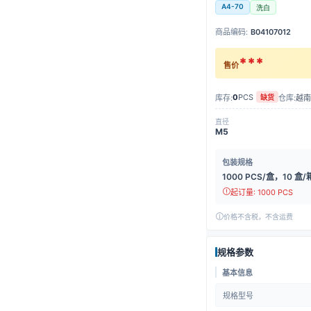
A4-70
洗白
商品编码:
B04107012
***
售价
0
PCS
库存:
仓库:
越南
缺货
直径
M5
包装规格
1000 PCS/盒，10 盒/
起订量: 1000 PCS
价格不含税，不含运费
规格参数
基本信息
规格型号