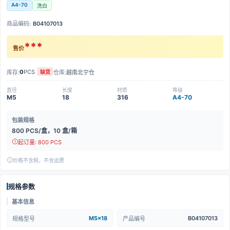
A4-70
洗白
商品编码:
B04107013
***
售价
0
PCS
库存:
仓库:
越南北宁仓
缺货
直径
长度
材质
等级
M5
18
316
A4-70
包装规格
800 PCS/盒，10 盒/箱
起订量: 800 PCS
价格不含税，不含运费
规格参数
基本信息
M5x18
B04107013
规格型号
产品编号