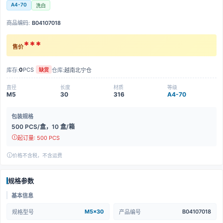
A4-70
洗白
商品编码:
B04107018
***
售价
0
PCS
库存:
仓库:
越南北宁仓
缺货
直径
长度
材质
等级
M5
30
316
A4-70
包装规格
500 PCS/盒，10 盒/箱
起订量: 500 PCS
价格不含税，不含运费
规格参数
基本信息
M5x30
B04107018
规格型号
产品编号