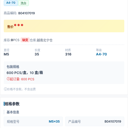
A4-70
洗白
商品编码:
B04107019
***
售价
0
PCS
库存:
仓库:
越南北宁仓
缺货
直径
长度
材质
等级
M5
35
316
A4-70
包装规格
600 PCS/盒，10 盒/箱
起订量: 600 PCS
价格不含税，不含运费
规格参数
基本信息
M5x35
B04107019
规格型号
产品编号