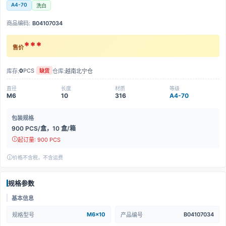
A4-70
洗白
商品编码:
B04107034
***
售价
0
PCS
库存:
仓库:
越南北宁仓
缺货
直径
长度
材质
等级
M6
10
316
A4-70
包装规格
900 PCS/盒，10 盒/箱
起订量: 900 PCS
价格不含税，不含运费
规格参数
基本信息
M6x10
B04107034
规格型号
产品编号