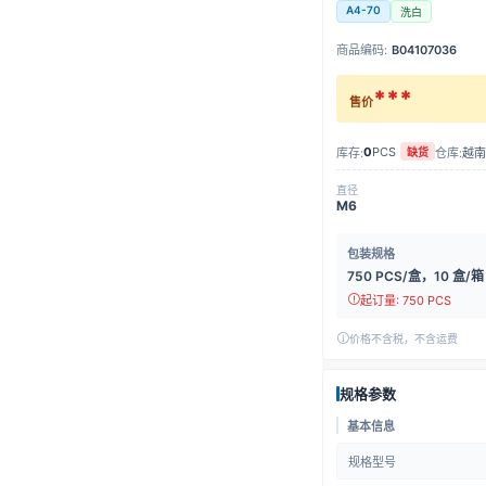
A4-70
洗白
商品编码:
B04107036
***
售价
0
PCS
库存:
仓库:
越南
缺货
直径
M6
包装规格
750 PCS/盒，10 盒/箱
起订量: 750 PCS
价格不含税，不含运费
规格参数
基本信息
规格型号