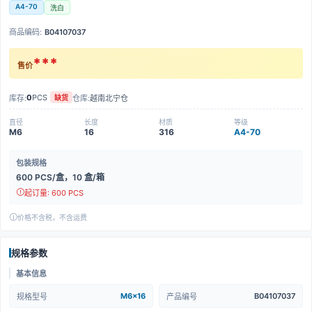
A4-70
洗白
商品编码:
B04107037
***
售价
0
PCS
库存:
仓库:
越南北宁仓
缺货
直径
长度
材质
等级
M6
16
316
A4-70
包装规格
600 PCS/盒，10 盒/箱
起订量: 600 PCS
价格不含税，不含运费
规格参数
基本信息
M6x16
B04107037
规格型号
产品编号