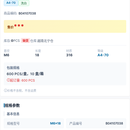
A4-70
洗白
商品编码:
B04107038
***
售价
0
PCS
库存:
仓库:
越南北宁仓
缺货
直径
长度
材质
等级
M6
18
316
A4-70
包装规格
600 PCS/盒，10 盒/箱
起订量: 600 PCS
价格不含税，不含运费
规格参数
基本信息
M6x18
B04107038
规格型号
产品编号