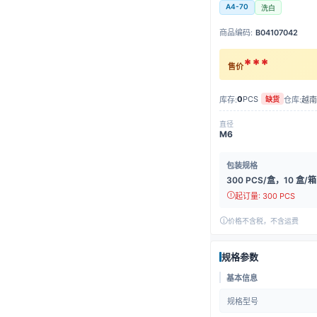
A4-70
洗白
商品编码:
B04107042
***
售价
0
PCS
库存:
仓库:
越南
缺货
直径
M6
包装规格
300 PCS/盒，10 盒/箱
起订量: 300 PCS
价格不含税，不含运费
规格参数
基本信息
规格型号