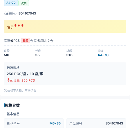
A4-70
洗白
商品编码:
B04107043
***
售价
0
PCS
库存:
仓库:
越南北宁仓
缺货
直径
长度
材质
等级
M6
35
316
A4-70
包装规格
250 PCS/盒，10 盒/箱
起订量: 250 PCS
价格不含税，不含运费
规格参数
基本信息
M6x35
B04107043
规格型号
产品编号