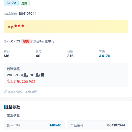
A4-70
洗白
商品编码:
B04107044
***
售价
0
PCS
库存:
仓库:
越南北宁仓
缺货
直径
长度
材质
等级
M6
40
316
A4-70
包装规格
200 PCS/盒，10 盒/箱
起订量: 200 PCS
价格不含税，不含运费
规格参数
基本信息
M6x40
B04107044
规格型号
产品编号