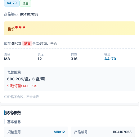
A4-70
洗白
商品编码:
B04107058
***
售价
0
PCS
库存:
仓库:
越南北宁仓
缺货
直径
长度
材质
等级
M8
12
316
A4-70
包装规格
600 PCS/盒，6 盒/箱
起订量: 600 PCS
价格不含税，不含运费
规格参数
基本信息
M8x12
B04107058
规格型号
产品编号