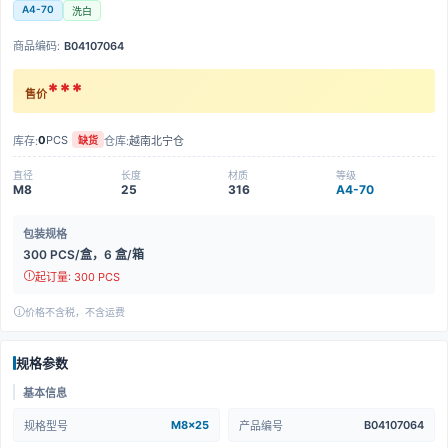
A4-70
洗白
商品编码:
B04107064
***
售价
0
PCS
库存:
仓库:
越南北宁仓
缺货
直径
长度
材质
等级
M8
25
316
A4-70
包装规格
300 PCS/盒，6 盒/箱
起订量: 300 PCS
价格不含税，不含运费
规格参数
基本信息
M8x25
B04107064
规格型号
产品编号