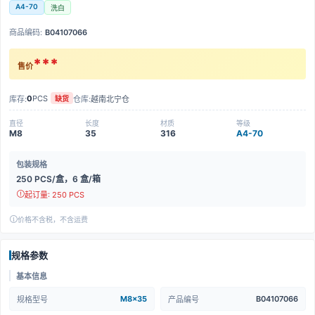
A4-70
洗白
商品编码:
B04107066
***
售价
0
PCS
库存:
仓库:
越南北宁仓
缺货
直径
长度
材质
等级
M8
35
316
A4-70
包装规格
250 PCS/盒，6 盒/箱
起订量: 250 PCS
价格不含税，不含运费
规格参数
基本信息
M8x35
B04107066
规格型号
产品编号