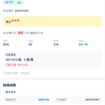
A4-70
洗白
商品编码:
B04107087
***
售价
0
PCS
库存:
仓库:
越南北宁仓
缺货
直径
长度
材质
等级
M10
35
316
A4-70
包装规格
160 PCS/盒，6 盒/箱
起订量: 160 PCS
价格不含税，不含运费
规格参数
基本信息
M10x35
B04107087
规格型号
产品编号