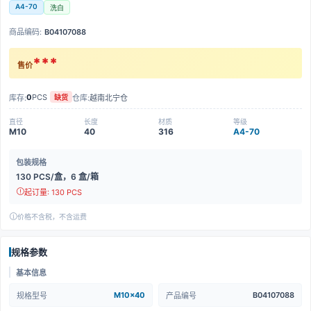
A4-70
洗白
商品编码:
B04107088
***
售价
0
PCS
库存:
仓库:
越南北宁仓
缺货
直径
长度
材质
等级
M10
40
316
A4-70
包装规格
130 PCS/盒，6 盒/箱
起订量: 130 PCS
价格不含税，不含运费
规格参数
基本信息
M10x40
B04107088
规格型号
产品编号