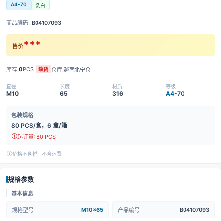
A4-70
洗白
商品编码:
B04107093
***
售价
0
PCS
库存:
仓库:
越南北宁仓
缺货
直径
长度
材质
等级
M10
65
316
A4-70
包装规格
80 PCS/盒，6 盒/箱
起订量: 80 PCS
价格不含税，不含运费
规格参数
基本信息
M10x65
B04107093
规格型号
产品编号