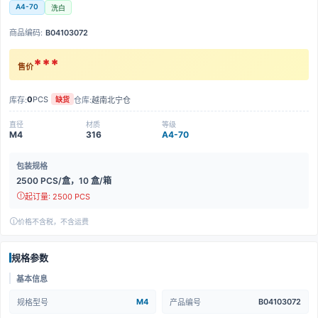
A4-70
洗白
商品编码:
B04103072
***
售价
0
PCS
库存:
仓库:
越南北宁仓
缺货
直径
材质
等级
M4
316
A4-70
包装规格
2500 PCS/盒，10 盒/箱
起订量: 2500 PCS
价格不含税，不含运费
规格参数
基本信息
M4
B04103072
规格型号
产品编号