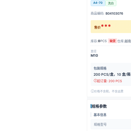
A4-70
洗白
商品编码:
B04103076
***
售价
0
PCS
库存:
仓库:
越南
缺货
直径
M10
包装规格
200 PCS/盒，10 盒/箱
起订量: 200 PCS
价格不含税，不含运费
规格参数
基本信息
规格型号