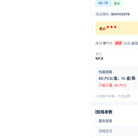
A4-70
洗白
商品编码:
B04103078
***
售价
0
PCS
库存:
仓库:
越南
缺货
直径
M14
包装规格
80 PCS/盒，10 盒/箱
起订量: 80 PCS
价格不含税，不含运费
规格参数
基本信息
规格型号