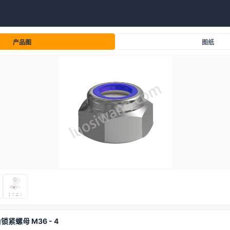
产品图
图纸
角锁紧螺母 M36 - 4