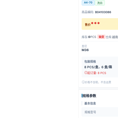
A4-70
洗白
商品编码:
B04103086
***
售价
0
PCS
库存:
仓库:
越南
缺货
直径
M36
包装规格
8 PCS/盒，6 盒/箱
起订量: 8 PCS
价格不含税，不含运费
规格参数
基本信息
规格型号