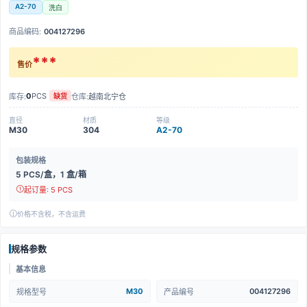
A2-70
洗白
商品编码:
004127296
***
售价
0
PCS
库存:
仓库:
越南北宁仓
缺货
直径
材质
等级
M30
304
A2-70
包装规格
5 PCS/盒，1 盒/箱
起订量: 5 PCS
价格不含税，不含运费
规格参数
基本信息
M30
004127296
规格型号
产品编号