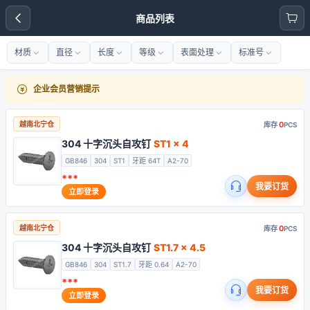
商品列表
材质
直径
长度
等级
表面处理
标准号
企业会员营销提示
0
越南北宁仓
库存
PCS
304 十字沉头自攻钉
ST1 x 4
GB846
304
ST1
牙距 64T
A2-70
***
我要订货
立即登录
0
越南北宁仓
库存
PCS
304 十字沉头自攻钉
ST1.7 x 4.5
GB846
304
ST1.7
牙距 0.64
A2-70
***
我要订货
立即登录