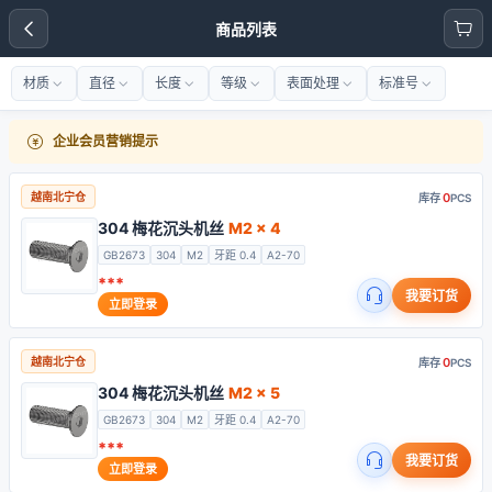
商品列表
材质
直径
长度
等级
表面处理
标准号
企业会员营销提示
0
越南北宁仓
库存
PCS
304 梅花沉头机丝
M2 x 4
GB2673
304
M2
牙距 0.4
A2-70
***
我要订货
立即登录
0
越南北宁仓
库存
PCS
304 梅花沉头机丝
M2 x 5
GB2673
304
M2
牙距 0.4
A2-70
***
我要订货
立即登录