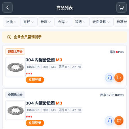
商品列表
材质
直径
长度
仓库
等级
表面处理
标准号
企业会员营销提示
0
越南北宁仓
库存
PCS
304 内锯齿垫圈
M3
DIN6797J
304
M3
牙距 0.5
A2-70
***
立即登录
529,116
中国佛山仓
库存
PCS
304 内锯齿垫圈
M3
DIN6797J
304
M3
牙距 0.5
A2-70
***
立即登录