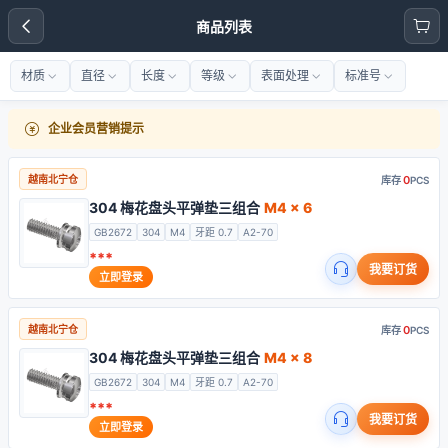
商品列表
材质
直径
长度
等级
表面处理
标准号
企业会员营销提示
0
越南北宁仓
库存
PCS
304 梅花盘头平弹垫三组合
M4 x 6
GB2672
304
M4
牙距 0.7
A2-70
***
我要订货
立即登录
0
越南北宁仓
库存
PCS
304 梅花盘头平弹垫三组合
M4 x 8
GB2672
304
M4
牙距 0.7
A2-70
***
我要订货
立即登录