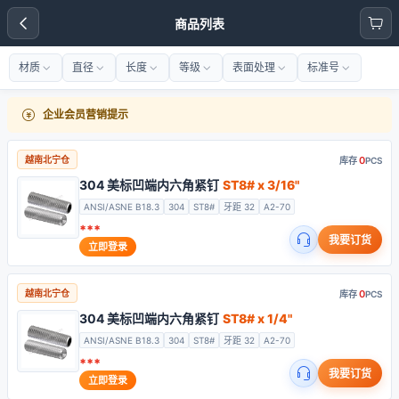
商品列表
材质
直径
长度
等级
表面处理
标准号
企业会员营销提示
0
越南北宁仓
库存
PCS
304 美标凹端内六角紧钉
ST8# x 3/16"
ANSI/ASNE B18.3
304
ST8#
牙距 32
A2-70
***
我要订货
立即登录
0
越南北宁仓
库存
PCS
304 美标凹端内六角紧钉
ST8# x 1/4"
ANSI/ASNE B18.3
304
ST8#
牙距 32
A2-70
***
我要订货
立即登录