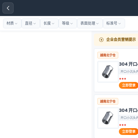
材质
直径
长度
等级
表面处理
标准号
企业会员营销提示
越南北宁仓
304 
开口小沉头
***
立即登录
越南北宁仓
304 
开口小沉头
***
立即登录