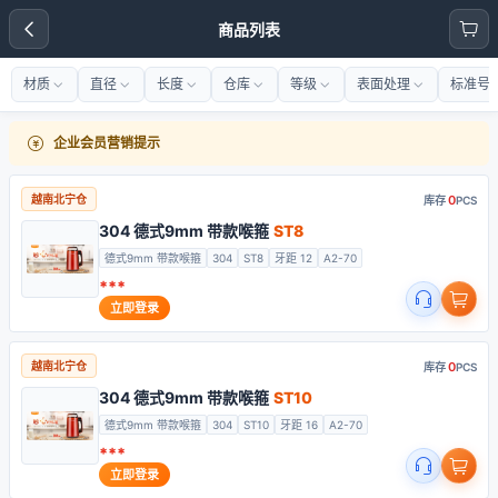
商品列表
材质
直径
长度
仓库
等级
表面处理
标准号
企业会员营销提示
0
越南北宁仓
库存
PCS
304 德式9mm 带款喉箍
ST8
德式9mm 带款喉箍
304
ST8
牙距 12
A2-70
***
立即登录
0
越南北宁仓
库存
PCS
304 德式9mm 带款喉箍
ST10
德式9mm 带款喉箍
304
ST10
牙距 16
A2-70
***
立即登录